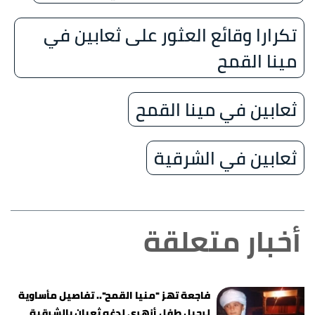
تكرارا وقائع العثور على ثعابين في
مينا القمح
ثعابين في مينا القمح
ثعابين في الشرقية
أخبار متعلقة
فاجعة تهز "منيا القمح".. تفاصيل مأساوية
لرحيل طفل أزهري لدغه ثعبان بالشرقية