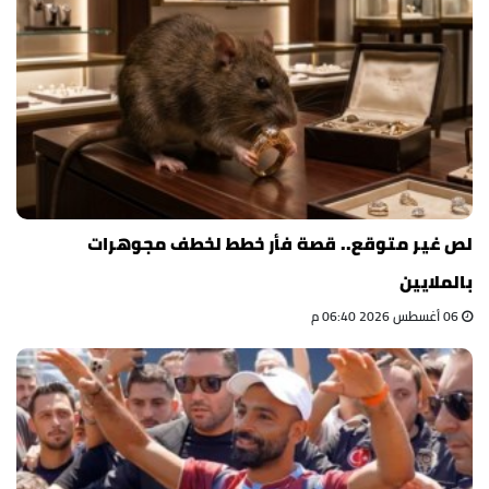
لص غير متوقع.. قصة فأر خطط لخطف مجوهرات
بالملايين
06 أغسطس 2026 06:40 م