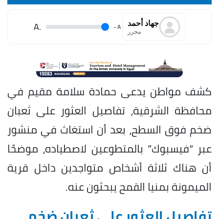
جهاد أحمد
.A
.
A
محرر
كشف مواطن يدعى حمادة سلامة مقيم في
محافظة الشرقية، تفاصيل العثور على ثعبان
ضخم فوق السطح، بعد أن استغاث في منشور
عبر “فيسبوك” بالمتطوعين لاصطياده، موضحًا
أن هناك ثلاثة أشخاص متواجدين داخل قرية
الميمونة بمنيا القمح يبحثون عنه.
تفاصيل العثور على ثعبان ضخم