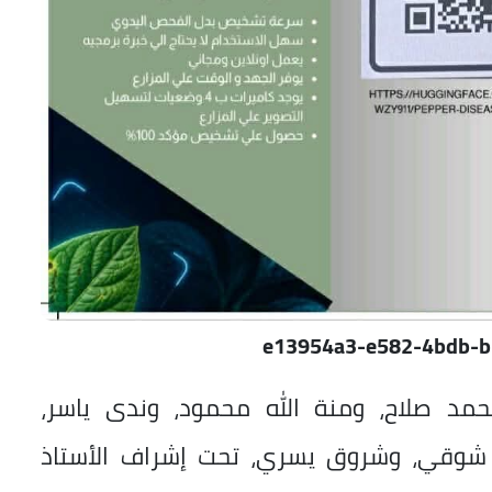
e13954a3-e582-4bdb-b
مد صلاح، ومنة الله محمود، وندى ياسر،
وقي، وشروق يسري، تحت إشراف الأستاذ