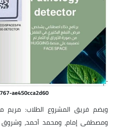
767-ae450cca2d60
ويضم فريق المشروع الطلاب: مريم مح
ومصطفى إمام، ومحمد أحمد، وشروق ش