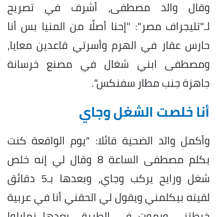
وقال والد مصطفى، أشرف في تصريح
لـ"تليجراف مصر": "إحنا أصلًا من المنيا بس أنا
حارس عقار في الهرم وأسرتي قاعدين معايا،
ومصطفى ابني شغال في مصنع خرسانة
جاهزة جنب مطار سفنكس”.
أنا خلصت الشغل وجاي
وأكمل والد الضحية قائلا: “يوم الواقعة كنت
بكلم مصطفى الساعة 8 وقال لي إنه خلص
شغل ورايح يركب وجاي، وبعدها بـ5 دقائق
لقيته بيكلمني ويقول لي الحقني أنا في عربية
خبطتني وبموت في الطريق، بعدها زمايلوا