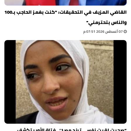
القاضي المزيف في التحقيقات: "كنت بغمز الحاجب بـ100
والناس بتحترمني"
07 أغسطس 2026 07:51 م
“صحيت لقيت نفسي ترند مصر”.. فتاة الأوبر تكشف