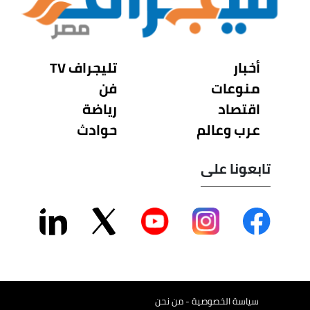
أخبار
تليجراف TV
منوعات
فن
اقتصاد
رياضة
عرب وعالم
حوادث
تابعونا على
سياسة الخصوصية - من نحن