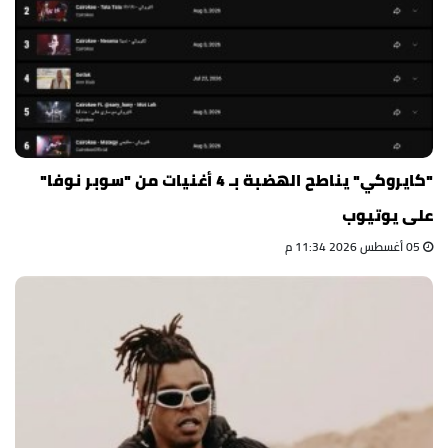
"كايروكي" يناطح الهضبة بـ 4 أغنيات من "سوبر نوفا"
على يوتيوب
05 أغسطس 2026 11:34 م