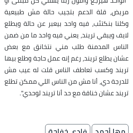
"الواحد هيرجع وأقول ربنا يشفي كل مبتلى أو
مريض، قلة الدعم بتجيب حالة مش طبيعية
وكلنا بنكتئب، فيه واحد بيعبر عن حالة ويطلع
لايف ويبقي تريند، يعني فيه واحد ما من ضمن
الناس المدمنة طلب مني نتخانق مع بعض
عشان يطلع تريند، رغم إنه عمل حاجة وطلع بيها
تريند وكسب تعاطف الناس قلت له عيب مش
للدرجة دي، أنا مش من الناس اللي ممكن تطلع
تريند عشان خناقة مع حد أنا تريند لوحدي".
مها أحمد
فادي خفاجة