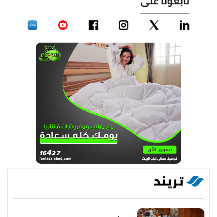
تابعونا على
تريند