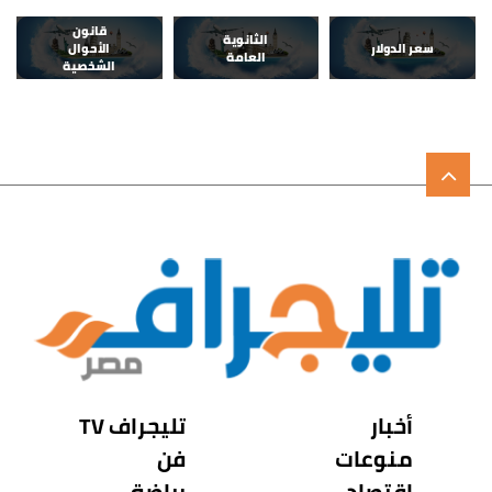
قانون
الثانوية
سعر الدولار
الأحوال
العامة
الشخصية
أخبار
تليجراف TV
منوعات
فن
اقتصاد
رياضة