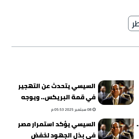
ر
السيسي يتحدث عن التهجير
في قمة البريكس.. ويوجه
رسالة هامة للعالم
08 سبتمبر 2025 05:53 م
السيسي يؤكد استمرار مصر
في بذل الجهود لخفض