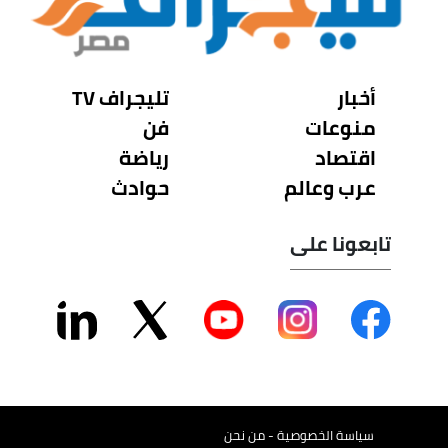
أخبار
تليجراف TV
منوعات
فن
اقتصاد
رياضة
عرب وعالم
حوادث
تابعونا على
سياسة الخصوصية - من نحن