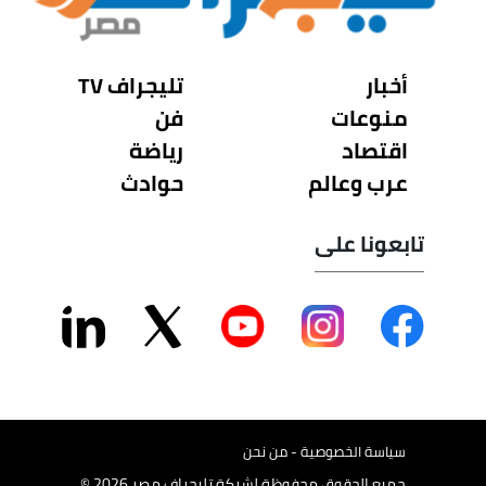
أخبار
تليجراف TV
منوعات
فن
اقتصاد
رياضة
عرب وعالم
حوادث
تابعونا على
سياسة الخصوصية - من نحن
جميع الحقوق محفوظة لشركة تليجراف مصر 2026 ©