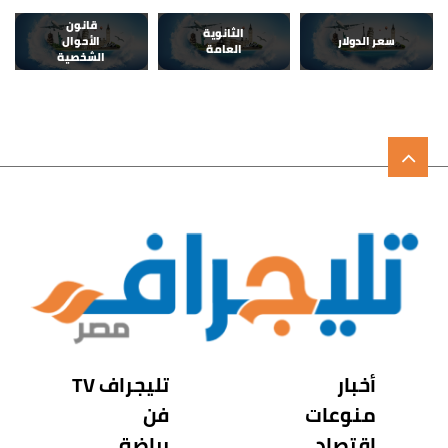
قانون
الثانوية
سعر الدولار
الأحوال
العامة
الشخصية
أخبار
تليجراف TV
منوعات
فن
اقتصاد
رياضة