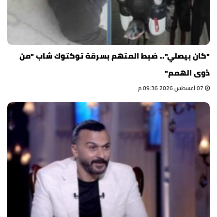
"كان بيصلي".. ضبط المتهم بسرقة توكتوك شاب "من
ذوى الهمم"
07 أغسطس 2026 09:36 م