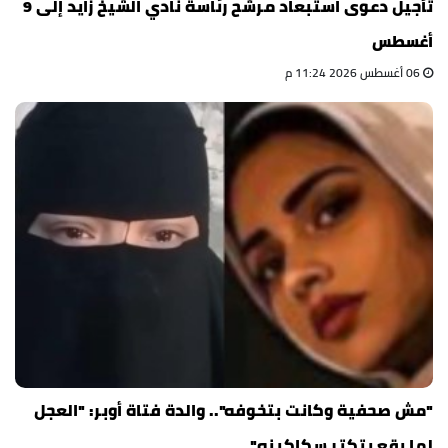
تأجيل دعوى استبعاد مرشح رئاسة نادي الشيخ زايد إلى 9
أغسطس
06 أغسطس 2026 11:24 م
"مش صحفية وكانت بتخوفه".. والدة فتاة أوبر: "العجل
لما يقع بتكتر سكاكينه"