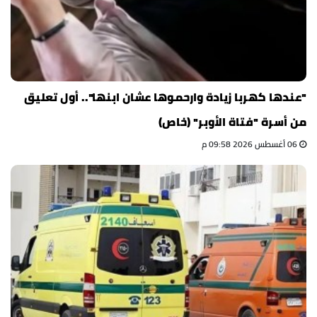
"عندها كهربا زيادة وارحموها عشان ابنها".. أول تعليق
من أسرة "فتاة الأوبر" (خاص)
06 أغسطس 2026 09:58 م