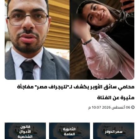
محامي سائق الأوبر يكشف لـ"تليجراف مصر" مفاجأة
مثيرة عن الفتاة
06 أغسطس 2026 10:07 م
قانون
الثانوية
سعر الدولار
الأحوال
العامة
الشخصية