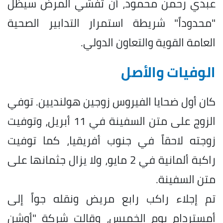
عبدي رحمن محمود، أن تفشي المرض سيظل
"محدوداً" شريطة استمرار التدابير الصحية
العامة القوية والتعاون الدولي.
الوفيات والأصل
كان أول ضحايا الفيروس زوجين هولنديين. توفي
الزوج على متن السفينة في 11 أبريل، وتوفيت
زوجته لاحقاً في جنوب أفريقيا، كما توفيت
راكبة ألمانية في 2 مايو، ولا يزال جثمانها على
متن السفينة.
تم إجلاء راكب رابع مريض ونقله جواً إلى
أمستردام يوم الخميس، وقالت شركة "أوشن