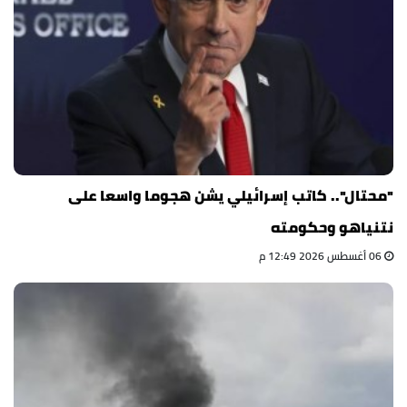
"محتال".. كاتب إسرائيلي يشن هجوما واسعا على
نتنياهو وحكومته
06 أغسطس 2026 12:49 م