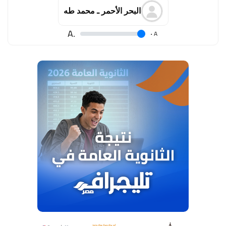
البحر الأحمر ـ محمد طه
.A
.
A