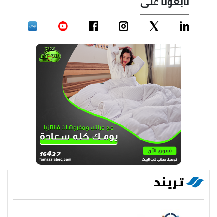
تابعونا على
تريند