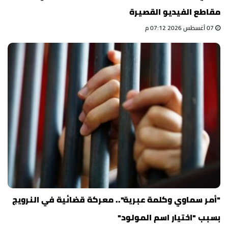
مقاطع الفيديو القصيرة
07 أغسطس 2026 07:12 م
"أمر سماوي وكلمة عبرية".. معركة قضائية في النرويج
بسبب "اختيار اسم المولود"