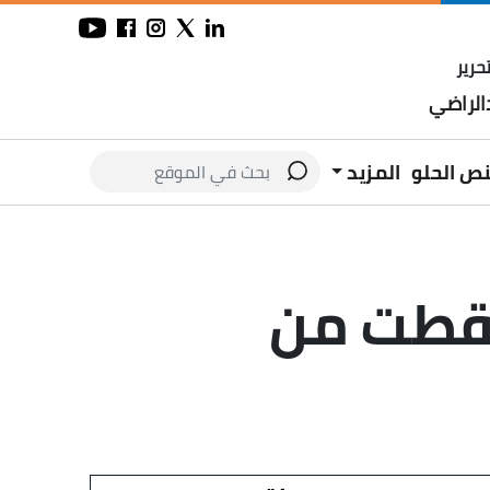
حرير
لراضي
نص الحلو
المزيد
سقطت من