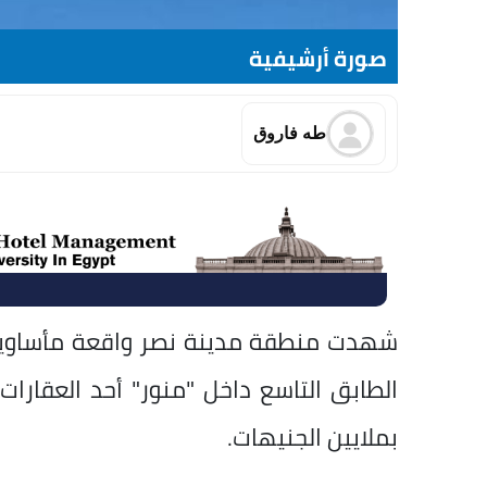
صورة أرشيفية
طه فاروق
شهدت منطقة مدينة نصر واقعة مأساوي
الطابق التاسع داخل "منور" أحد العقارا
بملايين الجنيهات.