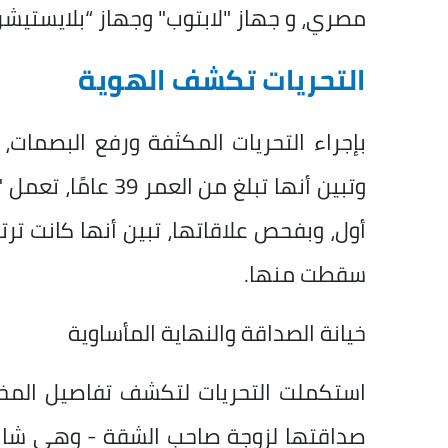
مصري، و جهاز "لابتوب" وجهاز “بلايستيشن
التحريات تكشف الهوية
بإجراء التحريات المكثفة ورفع البصمات
وتبين أنها تبلغ من
أول، وبفحص علاقاتها، تبين أنها كانت ت
سقطت منها.
خيانة الصداقة والنهاية المأساوية
استكملت التحريات لتكشف تفاصيل المخط
صداقتها لزوجة صاحب الشقة - وهي شابة 