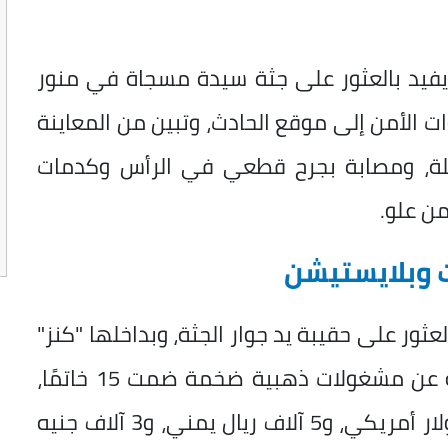
يفيد بالعثور على جثة سيدة مسجاة في منور
ات الأمن إلى موقع الحادث، وتبين من المعاينة
املة، ومصابة بجرح قطعي في الرأس وكدمات
ن علو.
ت وبلايستيشن
ثور على حقيبة يد جوار الجثة، وبداخلها "كنز"
من المقتنيات منها عملات متنوعة عبارة عن مشغولات ذهبية ضخمة ضمت 15 خاتمًا،
و8 غوايش، و7 سلاسل ذهبية، و4 آلاف دولار أمريكي، و5 آلاف ريال يمني، و3 آلاف جنيه