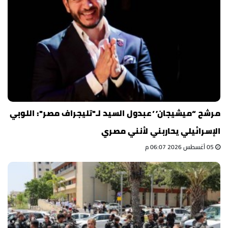
مرشح “ميشيجان” عبدول السيد لـ"تليجراف مصر": اللوبي
الإسرائيلي يحاربني لأنني مصري
05 أغسطس 2026 06:07 م