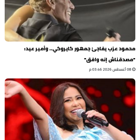
محمود عزب يفاجئ جمهور كايروكي.. وأمير عيد:
"مصدقناش إنه وافق"
08 أغسطس 2026 03:46 م