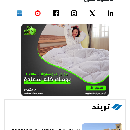
تريند