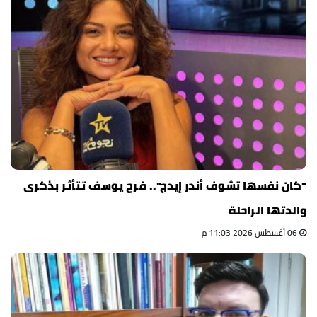
"كان نفسها تشوف أندر إيدج".. فرح يوسف تتأثر بذكرى
والدتها الراحلة
06 أغسطس 2026 11:03 م