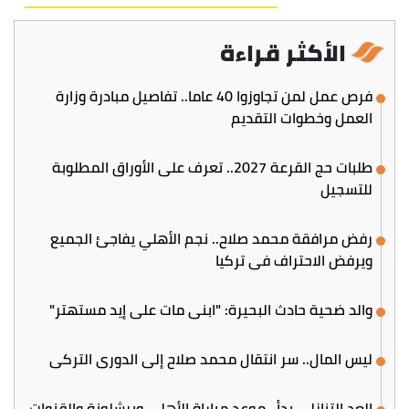
الأكثر قراءة
فرص عمل لمن تجاوزوا 40 عاما.. تفاصيل مبادرة وزارة
العمل وخطوات التقديم
طلبات حج القرعة 2027.. تعرف على الأوراق المطلوبة
للتسجيل
رفض مرافقة محمد صلاح.. نجم الأهلي يفاجئ الجميع
ويرفض الاحتراف في تركيا
والد ضحية حادث البحيرة: "ابني مات على إيد مستهتر"
ليس المال.. سر انتقال محمد صلاح إلى الدوري التركي
العد التنازلي بدأ.. موعد مباراة الأهلي وبرشلونة والقنوات