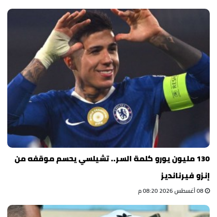
130 مليون يورو كلمة السر.. تشيلسي يحسم موقفه من
إنزو فيرنانديز
08 أغسطس 2026 08:20 م