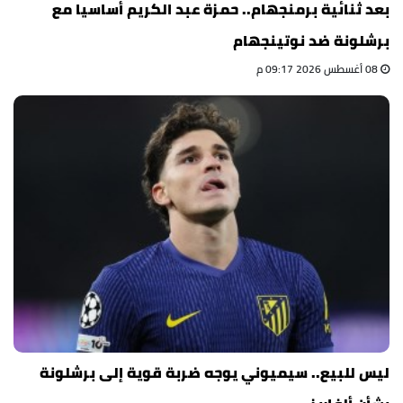
بعد ثنائية برمنجهام.. حمزة عبد الكريم أساسيا مع
برشلونة ضد نوتينجهام
08 أغسطس 2026 09:17 م
ليس للبيع.. سيميوني يوجه ضربة قوية إلى برشلونة