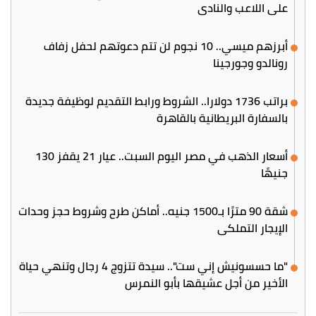
على اللاعب والنادي
أبرزهم ميسي.. 10 نجوم لن تتم دعوتهم لحفل زفاف
رونالدو وجورجينا
براتب 1736 دولارا.. الشروط ورابط التقديم لوظيفة جديدة
بالسفارة البريطانية بالقاهرة
أسعار الذهب في مصر اليوم السبت.. عيار 21 يقفز 130
جنيهًا
شقة 90 مترًا بـ1500 جنيه.. أماكن طرح وشروط حجز وحدات
الإيجار التملكي
"ما حسسونيش إني ست".. سيدة تتزوج 4 رجال وتنهي حياة
الأخير من أجل عشيقها بأبو النمرس