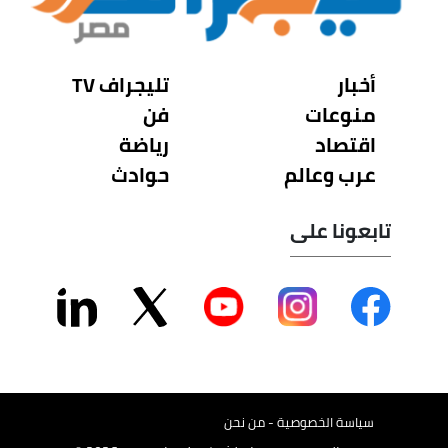
أخبار
تليجراف TV
منوعات
فن
اقتصاد
رياضة
عرب وعالم
حوادث
تابعونا على
سياسة الخصوصية - من نحن