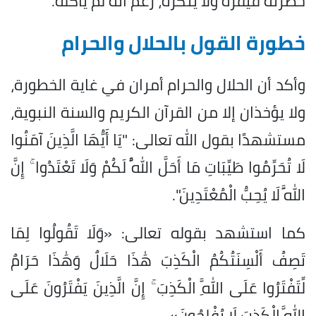
حضرته فيُقرّه ولا ينكره، رغم أنه لم يأكله.
خطورة القول بالحلال والحرام
وأكد أن الحلال والحرام أمران في غاية الخطورة،
ولا يؤخذان إلا من القرآن الكريم والسنة النبوية،
مستشهدًا بقول الله تعالى: "يَا أَيُّهَا الَّذِينَ آمَنُوا
لَا تُحَرِّمُوا طَيِّبَاتِ مَا أَحَلَّ اللَّهُ لَكُمْ وَلَا تَعْتَدُوا ۚ إِنَّ
اللَّهَ لَا يُحِبُّ الْمُعْتَدِينَ".
كما استشهد بقوله تعالى: «وَلَا تَقُولُوا لِمَا
تَصِفُ أَلْسِنَتُكُمُ الْكَذِبَ هَٰذَا حَلَالٌ وَهَٰذَا حَرَامٌ
لِّتَفْتَرُوا عَلَى اللَّهِ الْكَذِبَ ۚ إِنَّ الَّذِينَ يَفْتَرُونَ عَلَى
اللَّهِ الْكَذِبَ لَا يُفْلِحُونَ».