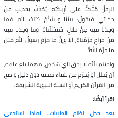
الرجلُ مُتَّكِئًا على أَرِيكَتِهِ، يُحَدَّثُ بحديثٍ مِنْ
حديثي، فيقولُ: بينَنَا وبينَكُمْ كتابُ اللهِ، فما
وجدْنا فيه مِنْ حلالٍ اسْتَحْلَلْناهُ، وما وجدَنا فيه
مِنْ حرامٍ حرَّمْناهُ، ألَا وإِنَّ ما حرَّمَ رسولُ اللهِ مثلَ
ما حرَّمَ اللهُ".
واختتم بأنّه لا يحق لأي شخص، مهما بلغ علمه،
أن يُحلل أو يُحرّم من تلقاء نفسه دون دليل واضح
من القرآن الكريم أو السنة النبوية الشريفة.
اقرأ أيضًا:
بعد جدل نظام الطيبات.. لماذا استدعى