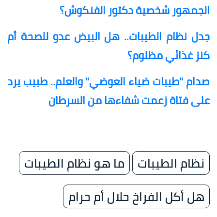
الجمهور شخصية دكتور الفنكوش؟
جدل نظام الطيبات.. هل البيض عدو للصحة أم
كنز غذائي مظلوم؟
صدام "طيبات ضياء العوضي" والعلم.. طبيب يرد
على فتاة زعمت شفاءها من السرطان
نظام الطيبات
ما هو نظام الطيبات
هل أكل الفراخ حلال أم حرام