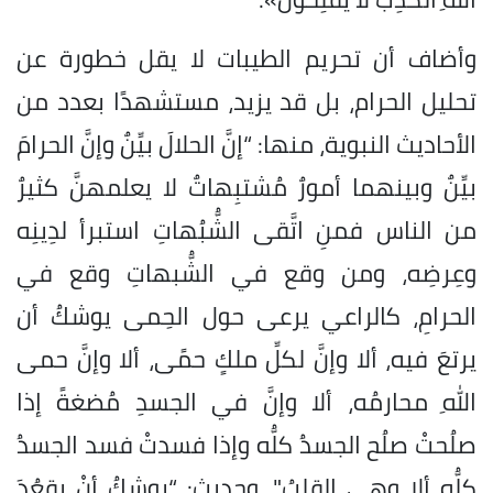
وأضاف أن تحريم الطيبات لا يقل خطورة عن
تحليل الحرام، بل قد يزيد، مستشهدًا بعدد من
الأحاديث النبوية، منها: “إنَّ الحلالَ بيِّنٌ وإنَّ الحرامَ
بيِّنٌ وبينهما أمورٌ مُشتبِهاتٌ لا يعلمهنَّ كثيرٌ
من الناس فمنِ اتَّقى الشُّبُهاتِ استبرأ لدِينِه
وعِرضِه، ومن وقع في الشُّبهاتِ وقع في
الحرامِ، كالراعي يرعى حول الحِمى يوشكُ أن
يرتعَ فيه، ألا وإنَّ لكلِّ ملكٍ حمًى، ألا وإنَّ حمى
اللهِ محارمُه، ألا وإنَّ في الجسدِ مُضغةً إذا
صلُحتْ صلُح الجسدُ كلُّه وإذا فسدتْ فسد الجسدُ
كلُّه ألا وهي القلبُ"، وحديث: “يوشِكُ أنْ يقعُدَ