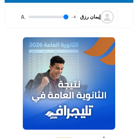
.A
.
A
إيمان رزق