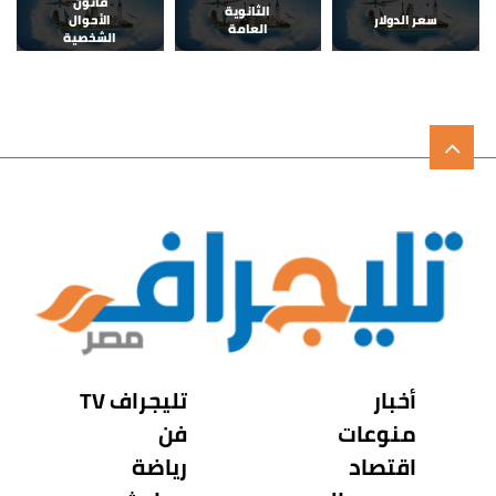
قانون
الثانوية
سعر الدولار
الأحوال
العامة
الشخصية
أخبار
تليجراف TV
منوعات
فن
اقتصاد
رياضة