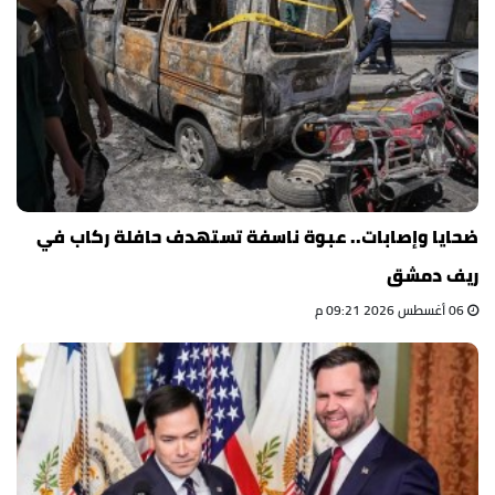
ضحايا وإصابات.. عبوة ناسفة تستهدف حافلة ركاب في
ريف دمشق
06 أغسطس 2026 09:21 م