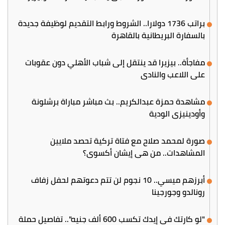
براتب 1736 دولارا.. الشروط ورابط التقديم لوظيفة جديدة
بالسفارة البريطانية بالقاهرة
مفاجأة.. بيزيرا قد ينتقل إلى شباب الأهلي دون عقوبات
على اللاعب والنادي
مشاهدة حمزة عبدالكريم.. بث مباشر مباراة برشلونة
وأودينيزي الودية
صورة لمحمد صلاح مع فتاة تركية تحصد ملايين
المشاهدات.. من هي إيشان أكسوي؟
أبرزهم ميسي.. 10 نجوم لن تتم دعوتهم لحفل زفاف
رونالدو وجورجينا
"لو كارتك في إيدك تكسب 600 ألف جنيه".. تفاصيل حملة