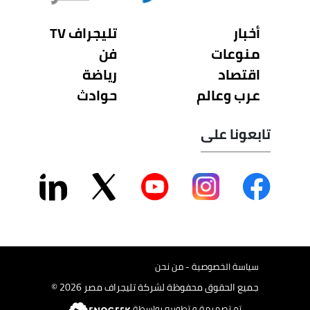
أخبار
تليجراف TV
منوعات
فن
اقتصاد
رياضة
عرب وعالم
حوادث
تابعونا على
سياسة الخصوصية - من نحن
جميع الحقوق محفوظة لشركة تليجراف مصر 2026 ©
تم تصميمة و تطويره بواسطة