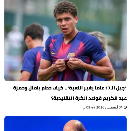
"جيل الـ17 عاما يغير اللعبة".. كيف حطم يامال وحمزة
عبد الكريم قواعد الكرة التقليدية؟
04 أغسطس 2026 09:44 م