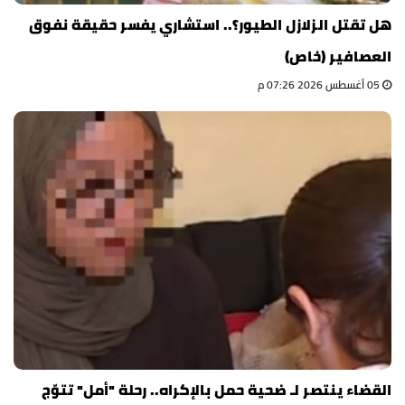
هل تقتل الزلازل الطيور؟.. استشاري يفسر حقيقة نفوق
العصافير (خاص)
05 أغسطس 2026 07:26 م
القضاء ينتصر لـ ضحية حمل بالإكراه.. رحلة "أمل" تتوّج