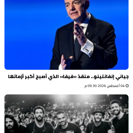
جياني إنفانتينو.. منقذ «فيفا» الذي أصبح أكبر أزماتها
04 أغسطس 2026 09:30 م