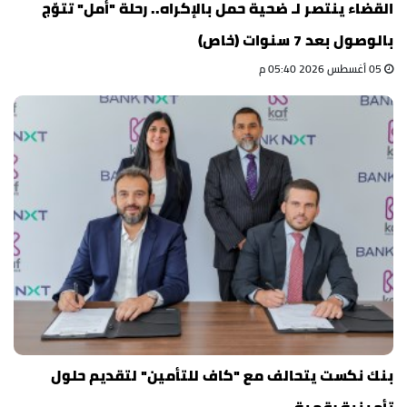
القضاء ينتصر لـ ضحية حمل بالإكراه.. رحلة "أمل" تتوّج
بالوصول بعد 7 سنوات (خاص)
05 أغسطس 2026 05:40 م
بنك نكست يتحالف مع "كاف للتأمين" لتقديم حلول