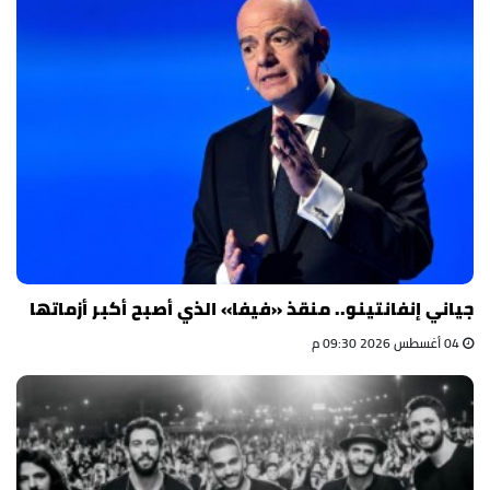
جياني إنفانتينو.. منقذ «فيفا» الذي أصبح أكبر أزماتها
04 أغسطس 2026 09:30 م