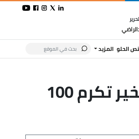
حرير
لراضي
نص الحلو
المزيد
وسط أجواء احتفالية مبهجة، صناع الخير تكرم 100