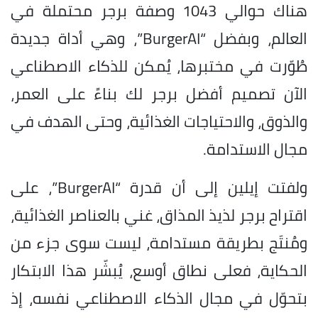
هناك حوالي 1043 وصفة برجر محتملة في
العالم، وبفضل “BurgerAI”، وهي أداة جديدة
طُوّرت في مختبرها، يُمكن للذكاء الاصطناعي
الآن تصميم أفضل برجر لك بناءً على العمر،
والذوق، والاحتياجات الغذائية، وحتى الهدف في
مجال الاستدامة.
ولفتت إيلين إلى أن قدرة “BurgerAI”، على
اقتراح برجر لذيذ المذاق، غني بالعناصر الغذائية،
ومُنتَج بطريقة مستدامة، ليست سوى جزء من
الحكاية، فعلى نطاق أوسع، يُبشّر هذا الابتكار
بتحوّل في مجال الذكاء الاصطناعي نفسه، إذ