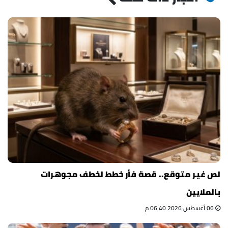
لص غير متوقع.. قصة فأر خطط لخطف مجوهرات
بالملايين
06 أغسطس 2026 06:40 م