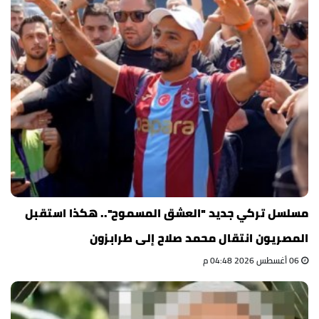
مسلسل تركي جديد "العشق المسموح".. هكذا استقبل
المصريون انتقال محمد صلاح إلى طرابزون
06 أغسطس 2026 04:48 م