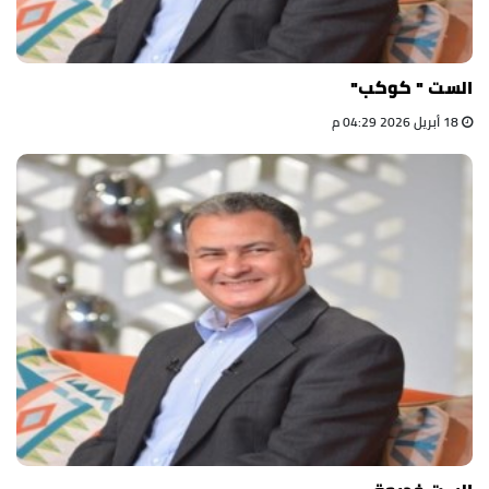
الست " كوكب"
18 أبريل 2026 04:29 م